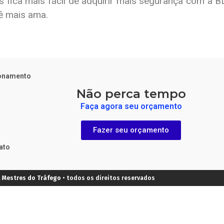
 fica mais fácil de adquirir mais segurança com a 
ê mais ama.
ionamento
Não perca tempo
Faça agora seu orçamento
Fazer seu orçamento
ato
a
Mestres do Tráfego
• todos os direitos reservados