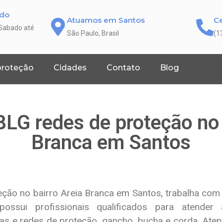
ado
Atuamos em Santos
Ce
 Sabado até
São Paulo, Brasil
(1
proteção
Cidades
Contato
Blog
LG redes de proteção no 
Branca em Santos
ção no bairro Areia Branca em Santos, trabalha com 
 possui profissionais qualificados para atender
as e redes de proteção, gancho, bucha e corda. At